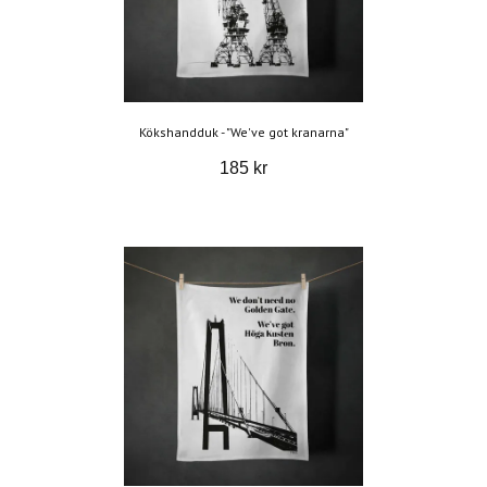
Kökshandduk - "We've got kranarna"
185 kr